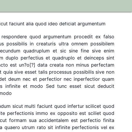
argumentum
io
non
sufficit
nisi
plus
addatur
dicere
scilicet
quod
icut
faciunt
alia
quod
ideo
deficiat
argumentum
respondere
quod
argumentum
procedit
ex
falso
us
possibilis
in
creaturis
ultra
omnem
possibilem
secundum
quadruplum
et
sic
sine
fine
sive
enim
um
duplo
perfectius
et
quadruplo
et
deinceps
sint
acto
est
un?o[?]
data
creata
non
minus
perfectam
t
quia
sive
esset
talis
processus
possibilis
sive
non
det
deum
nec
et
perfectior
nec
inperfectior
quam
is
infinite
et
modo
Sed
tunc
esset
sicut
deducit
modo
ndum
sicut
multi
faciunt
quod
infertur
scilicet
quod
ite
perfectionis
immo
ex
opposito
est
sciliet
quod
icut
formam
sua
accidentalem
est
perfectio
finita
a
quaero
utrum
rato
sit
infinite
perfectionis
vel
ex