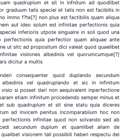
quam
quadruplum
et
sit
in
infnitum
ad
quodlibet
tor
graduum
talis
speciei
et
talis
non
est
facibilis
in
no
immo
f?te[?]
non
plus
est
factibilis
quam
aliqua
onem
aut
ideo
solum
est
infinitae
perfectionis
quia
speciei
inferioris
utpote
singualre
in
soli
quod
una
o
perfectionis
quia
perfectior
quam
aliquae
ante
ine
ut
sitc
ad
propositum
dici
valeat
quod
quaelibet
infinitae
visiiones
albedinis
vel
quorumcumque[?]
ars
dicitur
a
multis
nderi
consequenter
quod
duplando
secundum
albedinis
vel
quadruplando
et
sic
in
infinitum
visio
si
posset
dari
non
aequivalent
inperfectione
param
etiam
infinitum
procedendo
semper
minus
et
et
sub
quadruplum
et
sit
sine
statu
quia
diceres
erum
ad
invicem
penitus
incomparabiium
hoc
non
t
perfectionis
infinitae
quod
non
solvando
sed
ab
cedi
secundum
duplum
et
quamlibet
aliam
de
qualibet
visionem
tali
possibili
haberi
respectu
dei