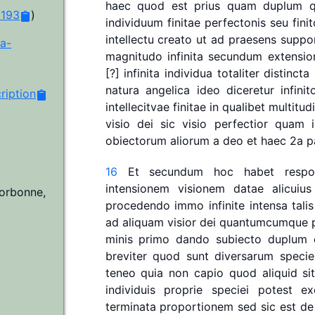
haec
quod
est
prius
quam
duplum
b193
)
individuum
finitae
perfectonis
seu
fini
intellectu
creato
ut
ad
praesens
suppo
wa-
magnitudo
infinita
secundum
extensi
[?]
infinita
individua
totaliter
distincta
natura
angelica
ideo
diceretur
infinit
iption
intellecitvae
finitae
in
qualibet
multitud
visio
dei
sic
visio
perfectior
quam
obiectorum
aliorum
a
deo
et
haec
2a
p
16
Et
secundum
hoc
habet
respo
intensionem
visionem
datae
alicuius
Sorbonne,
procedendo
immo
infinite
intensa
talis
ad
aliquam
visior
dei
quantumcumque
minis
primo
dando
subiecto
duplum
breviter
quod
sunt
diversarum
speci
teneo
quia
non
capio
quod
aliquid
si
individuis
proprie
speciei
potest
ex
terminata
proportionem
sed
sic
est
de