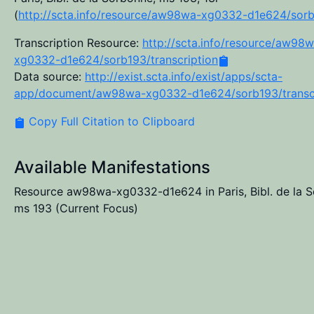
(
http://scta.info/resource/aw98wa-xg0332-d1e624/sor
Transcription Resource:
http://scta.info/resource/aw98
xg0332-d1e624/sorb193/transcription
Data source:
http://exist.scta.info/exist/apps/scta-
app/document/aw98wa-xg0332-d1e624/sorb193/transcr
Copy Full Citation to Clipboard
Available Manifestations
Resource aw98wa-xg0332-d1e624 in Paris, Bibl. de la 
ms 193
(Current Focus)