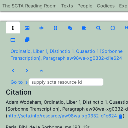
The SCTA Reading Room
Texts
People
Codices
Exp
Ordinatio, Liber 1, Distinctio 1, Quaestio 1 [Sorbonne
Transcription], Paragraph aw98wa-xg0332-d1e624
Go to
Citation
Adam Wodeham
,
Ordinatio, Liber 1, Distinctio 1, Quaestio
[Sorbonne Transcription], Paragraph aw98wa-xg0332-
(
http://scta.info/resource/aw98wa-xg0332-d1e624
)
Paris, Bibl. de la Sorbonne, ms 193, 13r