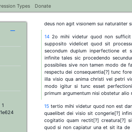
perfectionois
et
ita
stat
ad
hoc
primum
ression Types
Donate
13
dico
igitur
primo
quod
ista
respons
deus
non
agit
visionem
sui
naturaliter
s
H
14
2o
mihi
videtur
quod
non
sufficit
supposito
videlicet
quod
sit
process
secondum
duplum
inperfectione
et
infinite
tales
sic
procedendo
secund
possibiles
sive
non
tamen
modo
de
f
respectu
dei
consequentia[?]
tunc
fore
illa
visio
qua
anima
christi
vel
petri
vi
modo
igitur
si
tunc
esset
perfection
primum
argumentum
nisi
obstetur
alio
 1
15
tertio
mihi
videtur
quod
non
est
da
d1e624
quaelibet
dei
visio
sit
congerie[?]
infin
cogitatio
quam
rectit[?]
creatura[?]
s
quod
si
non
capiatur
una
et
sit
ita
de