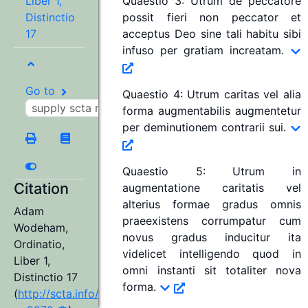
Liber 1,
Quaestio 3
:
Utrum de peccatore
Distinctio
possit fieri non peccator et
17
acceptus Deo sine tali habitu sibi
infuso per gratiam increatam.
Go to
Quaestio 4
:
Utrum caritas vel alia
forma augmentabilis augmentetur
per deminutionem contrarii sui.
Quaestio 5
:
Utrum in
Citation
augmentatione caritatis vel
alterius formae gradus omnis
Adam
praeexistens corrumpatur cum
Wodeham
,
novus gradus inducitur ita
Ordinatio,
videlicet intelligendo quod in
Liber 1,
omni instanti sit totaliter nova
Distinctio 17
forma.
(
http://scta.info/resource/aw98wa-