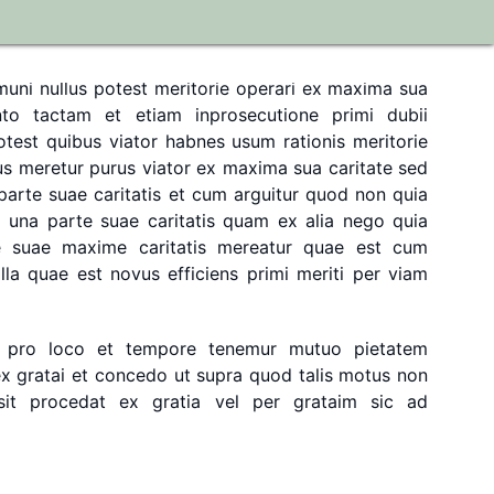
quod
nec
etiam
pro
mille
mundis
quis
committere
muni
nullus
potest
meritorie
operari
ex
maxima
sua
to
tactam
et
etiam
inprosecutione
primi
dubii
otest
quibus
viator
habnes
usum
rationis
meritorie
us
meretur
purus
viator
ex
maxima
sua
caritate
sed
parte
suae
caritatis
et
cum
arguitur
quod
non
quia
x
una
parte
suae
caritatis
quam
ex
alia
nego
quia
e
suae
maxime
caritatis
mereatur
quae
est
cum
illa
quae
est
novus
efficiens
primi
meriti
per
viam
pro
loco
et
tempore
tenemur
mutuo
pietatem
ex
gratai
et
concedo
ut
supra
quod
talis
motus
non
sit
procedat
ex
gratia
vel
per
grataim
sic
ad