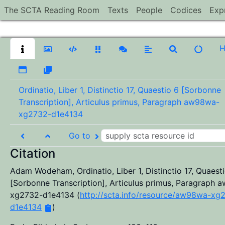
The SCTA Reading Room
Texts
People
Codices
Exp
Ordinatio, Liber 1, Distinctio 17, Quaestio 6 [Sorbonne
Transcription], Articulus primus, Paragraph aw98wa-
xg2732-d1e4134
Go to
Citation
Adam Wodeham
,
Ordinatio, Liber 1, Distinctio 17, Quaest
[Sorbonne Transcription], Articulus primus, Paragraph
xg2732-d1e4134
(
http://scta.info/resource/aw98wa-xg
d1e4134
)