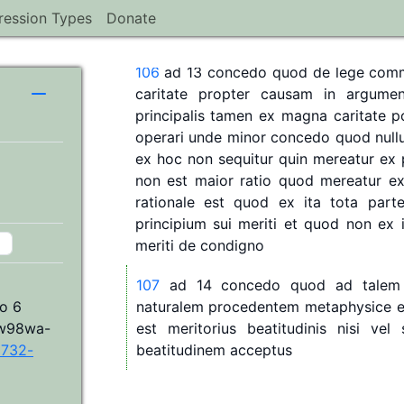
est
contra
me
quia
cum
hoc
simul
stat
ression Types
Donate
peccatum
veniale
106
ad
13
concedo
quod
de
lege
com
H
caritate
propter
causam
in
argumen
principalis
tamen
ex
magna
caritate
p
operari
unde
minor
concedo
quod
null
ex
hoc
non
sequitur
quin
mereatur
ex
non
est
maior
ratio
quod
mereatur
e
rationale
est
quod
ex
ita
tota
part
principium
sui
meriti
et
quod
non
ex
meriti
de
condigno
107
ad
14
concedo
quod
ad
talem
io 6
naturalem
procedentem
metaphysice
 aw98wa-
est
meritorius
beatitudinis
nisi
vel
2732-
beatitudinem
acceptus