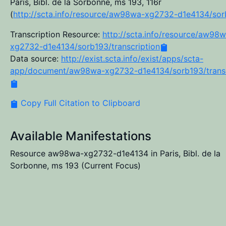
Paris, Bibl. de la Sorbonne, ms 193, 116r
(
http://scta.info/resource/aw98wa-xg2732-d1e4134/so
Transcription Resource:
http://scta.info/resource/aw98
xg2732-d1e4134/sorb193/transcription
Data source:
http://exist.scta.info/exist/apps/scta-
app/document/aw98wa-xg2732-d1e4134/sorb193/transc
Copy Full Citation to Clipboard
Available Manifestations
Resource aw98wa-xg2732-d1e4134 in Paris, Bibl. de la
Sorbonne, ms 193
(Current Focus)