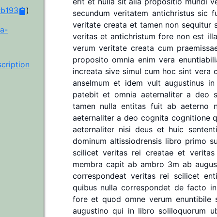
erit
et
nulla
sit
alia
propositio
mundi
v
rb193
)
secundum
veritatem
antichristus
sic
f
veritate
creata
et
tamen
non
sequitur
wa-
veritas
et
antichristum
fore
non
est
ill
verum
veritate
creata
cum
praemissa
proposito
omnia
enim
vera
enuntiabili
ription
increata
sive
simul
cum
hoc
sint
vera
anselmum
et
idem
vult
augustinus
in
patebit
et
omnia
aeternaliter
a
deo
tamen
nulla
entitas
fuit
ab
aeterno
n
aeternaliter
a
deo
cognita
cognitione
aeternaliter
nisi
deus
et
huic
sentent
dominum
altissiodrensis
libro
primo
s
scilicet
veritas
rei
creatae
et
veritas
membra
capit
ab
ambro
3m
ab
augus
correspondeat
veritas
rei
scilicet
ent
quibus
nulla
correspondet
de
facto
in
fore
et
quod
omne
verum
enuntibile
augustino
qui
in
libro
soliloquorum
u