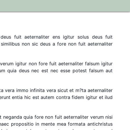
uerit
verum
quia
possum
ex
proxima
facere
quod
sum
facere
quod
fore
numquam
fuerit
a
deo
scitum
si
quod
potest
esse
verum
sicut
nec
aliquid
scitur
deus
fuit
aeternaliter
ens
igitur
solus
deus
fuit
similibus
non
sic
deus
a
fore
non
fuit
aeternaliter
verum
igitur
non
fore
fuit
aeternaliter
falsum
igitur
tum
quia
deus
nec
est
nec
esse
potest
falsum
aut
ta
vera
immo
infinita
vera
sicut
et
m?ta
aeternaliter
erunt
entia
hic
est
autem
contra
fidem
igitur
et
ilud
t
neganda
quia
fore
non
fuit
aeternaliter
verum
nisi
haec
propositio
in
mente
mea
formata
antichristus