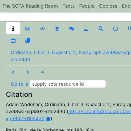
The SCTA Reading Room
Texts
People
Codices
Exp
Ordinatio, Liber 3, Quaestio 2, Paragraph aw98wa-x
d1e2430
Go to
Citation
Adam Wodeham
,
Ordinatio, Liber 3, Quaestio 2, Paragra
aw98wa-xg3802-d1e2430
(
http://scta.info/resource/a
xg3802-d1e2430
)
Paris, Bibl. de la Sorbonne, ms 193, 181r