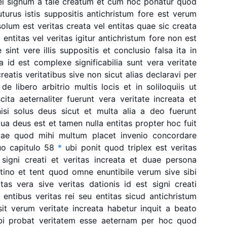
el
signum
a
tale
creatum
et
cum
hoc
ponatur
quod
uturus
istis
suppositis
antichristum
fore
est
verum
solum
est
veritas
creata
vel
entitas
quae
sic
creata
a
entitas
vel
veritas
igitur
antichristum
fore
non
est
e
sint
vere
illis
suppositis
et
conclusio
falsa
ita
in
a
id
est
complexe
significabilia
sunt
vera
veritate
creatis
veritatibus
sive
non
sicut
alias
declaravi
per
de
libero
arbitrio
multis
locis
et
in
soliloquiis
ut
scita
aeternaliter
fuerunt
vera
veritate
increata
et
isi
solus
deus
sicut
et
multa
alia
a
deo
fuerunt
qua
deus
est
et
tamen
nulla
entitas
propter
hoc
fuit
iae
quod
mihi
multum
placet
invenio
concordare
uo
capitulo
58
*
ubi
ponit
quod
triplex
est
veritas
signi
creati
et
veritas
increata
et
duae
persona
tino
et
tent
quod
omne
enuntibile
verum
sive
sibi
itas
vera
sive
veritas
dationis
id
est
signi
creati
entibus
veritas
rei
seu
entitas
sicud
antichristum
sit
verum
veritate
increata
habetur
inquit
a
beato
bi
probat
veritatem
esse
aeternam
per
hoc
quod