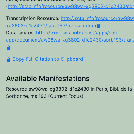
(
http://scta.info/resource/aw98wa-xg3802-d1e2430/so
Transcription Resource:
http://scta.info/resource/aw98
xg3802-d1e2430/sorb193/transcription
Data source:
http://exist.scta.info/exist/apps/scta-
app/document/aw98wa-xg3802-d1e2430/sorb193/transc
Copy Full Citation to Clipboard
Available Manifestations
Resource aw98wa-xg3802-d1e2430 in Paris, Bibl. de la
Sorbonne, ms 193
(Current Focus)