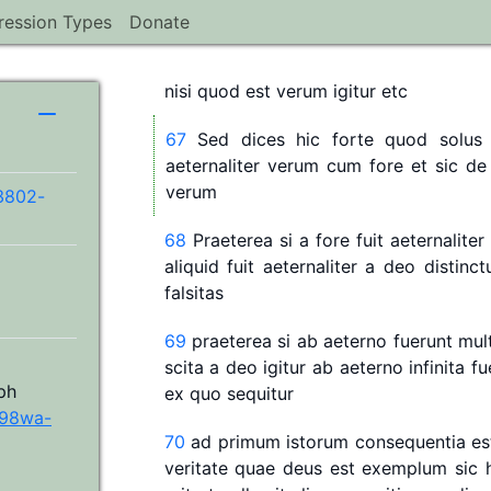
possum
facere
quod
fore
numquam
f
ression Types
Donate
fore
semper
fuerit
a
deo
scitum
et
pos
vel
praescitum
sed
nihil
sciri
potest
ni
nisi
quod
est
verum
igitur
etc
H
67
Sed
dices
hic
forte
quod
solus
aeternaliter
verum
cum
fore
et
sic
de
verum
g3802-
68
Praeterea
si
a
fore
fuit
aeternaliter
aliquid
fuit
aeternaliter
a
deo
distinc
falsitas
69
praeterea
si
ab
aeterno
fuerunt
mul
scita
a
deo
igitur
ab
aeterno
infinita
fu
ph
ex
quo
sequitur
w98wa-
70
ad
primum
istorum
consequentia
es
veritate
quae
deus
est
exemplum
sic