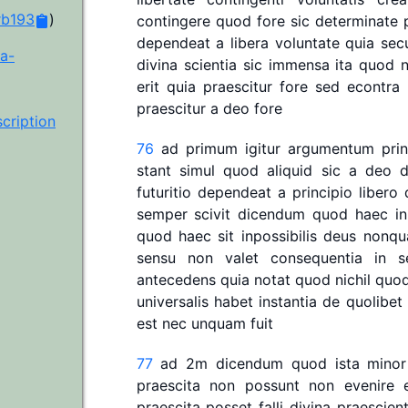
rb193
)
contingere
quod
fore
sic
determinate
dependeat
a
libera
voluntate
quia
sec
wa-
divina
scientia
sic
immensa
ita
quod
erit
quia
praescitur
fore
sed
econtra
praescitur
a
deo
fore
ription
76
ad
primum
igitur
argumentum
pri
stant
simul
quod
aliquid
sic
a
deo
d
futuritio
dependeat
a
principio
libero
semper
scivit
dicendum
quod
haec
in
quod
haec
sit
inpossibilis
deus
nonq
sensu
non
valet
consequentia
in
s
antecedens
quia
notat
quod
nichil
quo
universalis
habet
instantia
de
quolibet
est
nec
unquam
fuit
77
ad
2m
dicendum
quod
ista
minor
praescita
non
possunt
non
evenire
praescita
posset
falli
divina
praescient