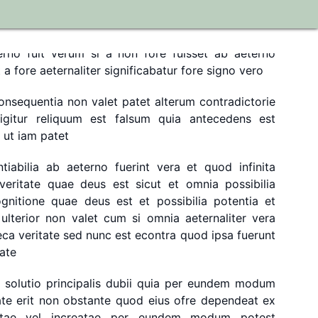
o
creato
vel
increato
vel
utroque
uentia
verum
est
autem
quod
non
fore
ab
aeterno
erno
fuit
verum
si
a
non
fore
fuisset
ab
aeterno
t
a
fore
aeternaliter
significabatur
fore
signo
vero
onsequentia
non
valet
patet
alterum
contradictorie
igitur
reliquum
est
falsum
quia
antecedens
est
ut
iam
patet
tiabilia
ab
aeterno
fuerint
vera
et
quod
infinita
veritate
quae
deus
est
sicut
et
omnia
possibilia
gnitione
quae
deus
est
et
possibilia
potentia
et
ulterior
non
valet
cum
si
omnia
aeternaliter
vera
eca
veritate
sed
nunc
est
econtra
quod
ipsa
fuerunt
tate
solutio
principalis
dubii
quia
per
eundem
modum
ate
erit
non
obstante
quod
eius
ofre
dependeat
ex
tae
vel
increatae
per
eundem
modum
potest