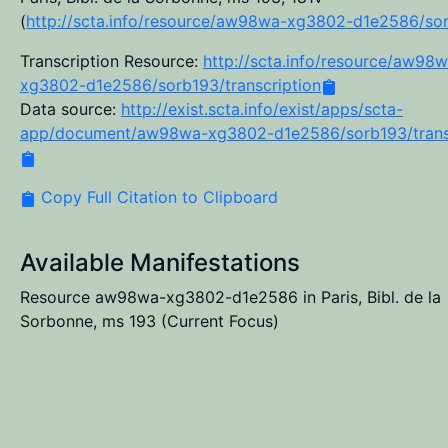
(
http://scta.info/resource/aw98wa-xg3802-d1e2586/so
Transcription Resource:
http://scta.info/resource/aw98
xg3802-d1e2586/sorb193/transcription
Data source:
http://exist.scta.info/exist/apps/scta-
app/document/aw98wa-xg3802-d1e2586/sorb193/transc
Copy Full Citation to Clipboard
Available Manifestations
Resource aw98wa-xg3802-d1e2586 in Paris, Bibl. de la
Sorbonne, ms 193
(Current Focus)