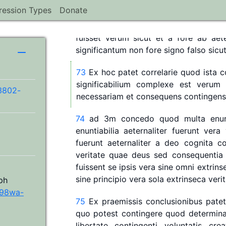
significantur
in
eo
quod
talia
signo
ver
ression Types
Donate
72
ad
2m
similiter
neganda
est
conseq
fuisset
verum
sicut
et
a
fore
ab
aet
H
significantum
non
fore
signo
falso
sicu
73
Ex
hoc
patet
correlarie
quod
ista
c
significabilium
complexe
est
verum
g3802-
necessariam
et
consequens
contingens
74
ad
3m
concedo
quod
multa
enun
enuntiabilia
aeternaliter
fuerunt
vera
fuerunt
aeternaliter
a
deo
cognita
co
veritate
quae
deus
sed
consequentia
fuissent
se
ipsis
vera
sine
omni
extrins
sine
principio
vera
sola
extrinseca
veri
ph
w98wa-
75
Ex
praemissis
conclusionibus
patet
quo
potest
contingere
quod
determin
libertate
contingenti
voluntatis
crea