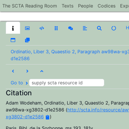
The SCTA Reading Room
Texts
People
Codices
Exp
Ordinatio, Liber 3, Quaestio 2, Paragraph aw98wa-x
d1e2586
Go to
Citation
Adam Wodeham
,
Ordinatio, Liber 3, Quaestio 2, Paragra
aw98wa-xg3802-d1e2586
(
http://scta.info/resource/a
xg3802-d1e2586
)
Paris, Bibl. de la Sorbonne, ms 193, 181v