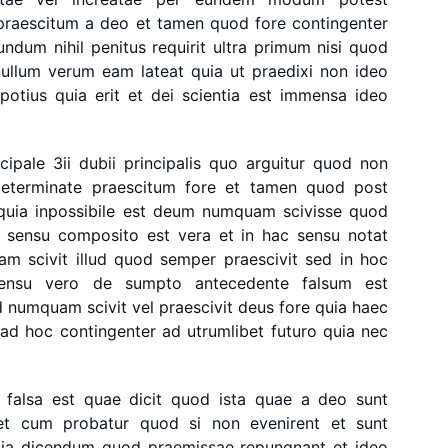
praescitum
a
deo
et
tamen
quod
fore
contingenter
undum
nihil
penitus
requirit
ultra
primum
nisi
quod
nullum
verum
eam
lateat
quia
ut
praedixi
non
ideo
potius
quia
erit
et
dei
scientia
est
immensa
ideo
ncipale
3ii
dubii
principalis
quo
arguitur
quod
non
eterminate
praescitum
fore
et
tamen
quod
post
quia
inpossibile
est
deum
numquam
scivisse
quod
sensu
composito
est
vera
et
in
hac
sensu
notat
uam
scivit
illud
quod
semper
praescivit
sed
in
hoc
ensu
vero
de
sumpto
antecedente
falsum
est
d
numquam
scivit
vel
praescivit
deus
fore
quia
haec
ad
hoc
contingenter
ad
utrumlibet
futuro
quia
nec
falsa
est
quae
dicit
quod
ista
quae
a
deo
sunt
et
cum
probatur
quod
si
non
evenirent
et
sunt
ia
dicendum
quod
praemissae
repungnant
et
ideo