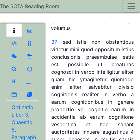
quam
nervose
videmus
et
voluntas
The SCTA Reading Room
quae
est
visus
causa
multiplex
est
quam
manifesta
et
quam
saepe
volumus
37
sed
istis
non
obstantibus
videtur
mihi
quod
oppositum
istius
conclusionis
praeambulae
satis
est
possibile
ut
creaturas
cognosci
in
verbo
intelligitur
aliter
quam
hic
ymaginetur
quomodo
H
enim
aliter
salvabitur
divisio
cognitionis
realiter
in
verbo
a
earum
cognitionibus
in
genere
Ordinatio,
proportio
vel
cognitio
earum
in
Liber 3,
accidentia
ab
earum
cognitione
Quaestio
vespertina
et
hoc
sonant
8,
auctoritates
innuere
augustinus
4
Paragraph
super
genesem
in
multis
causis