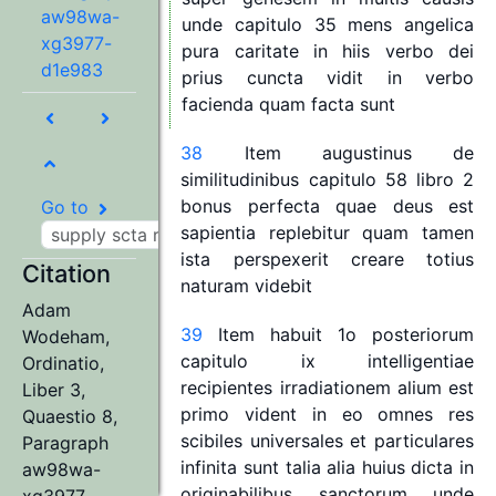
aw98wa-
unde
capitulo
35
mens
angelica
xg3977-
pura
caritate
in
hiis
verbo
dei
d1e983
prius
cuncta
vidit
in
verbo
facienda
quam
facta
sunt
38
Item
augustinus
de
similitudinibus
capitulo
58
libro
2
bonus
perfecta
quae
deus
est
Go to
sapientia
replebitur
quam
tamen
ista
perspexerit
creare
totius
Citation
naturam
videbit
Adam
39
Item
habuit
1o
posteriorum
Wodeham
,
capitulo
ix
intelligentiae
Ordinatio,
recipientes
irradiationem
alium
est
Liber 3,
primo
vident
in
eo
omnes
res
Quaestio 8,
scibiles
universales
et
particulares
Paragraph
infinita
sunt
talia
alia
huius
dicta
in
aw98wa-
originabilibus
sanctorum
unde