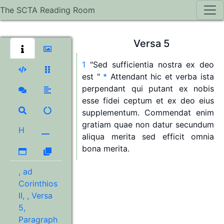
The SCTA Reading Room
Versa
5
1
"
Sed
sufficientia
nostra
ex
deo
est
"
*
Attendant
hic
et
verba
ista
perpendant
qui
putant
ex
nobis
esse
fidei
ceptum
et
ex
deo
eius
supplementum.
Commendat
enim
gratiam
quae
non
datur
secundum
H
aliqua
merita
sed
efficit
omnia
bona
merita.
, ad
Corinthios
II, , Versa
5,
Paragraph