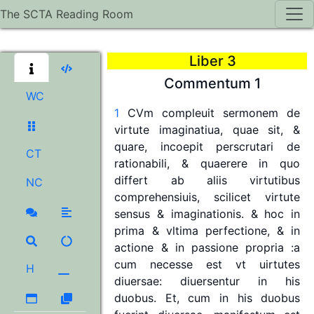
The SCTA Reading Room
Liber
3
Commentum
1
WC
1
CVm
compleuit
sermonem
de
virtute
imaginatiua,
quae
sit,
&
quare,
incoepit
perscrutari
de
CT
rationabili,
&
quaerere
in
quo
differt
ab
aliis
virtutibus
NC
comprehensiuis,
scilicet
virtute
sensus
&
imaginationis.
&
hoc
in
prima
&
vltima
perfectione,
&
in
actione
&
in
passione
propria
:a
cum
necesse
est
vt
uirtutes
H
diuersae:
diuersentur
in
his
duobus.
Et,
cum
in
his
duobus