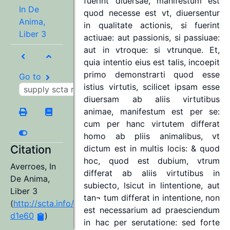
fuerint
diuersae,
manifestum
est
In De
quod
necesse
est
vt,
diuersentur
Anima,
in
qualitate
actionis,
si
fuerint
Liber 3
actiuae:
aut
passionis,
si
passiuae:
aut
in
vtroque:
si
vtrunque.
Et,
quia
intentio
eius
est
talis,
incoepit
primo
demonstrarti
quod
esse
Go to
istius
virtutis,
scilicet
ipsam
esse
diuersam
ab
aliis
virtutibus
animae,
manifestum
est
per
se:
cum
per
hanc
virtutem
differat
homo
ab
pliis
animalibus,
vt
Citation
dictum
est
in
multis
locis:
&
quod
hoc,
quod
est
dubium,
vtrum
Averroes
,
In
differat
ab
aliis
virtutibus
in
De Anima,
subiecto,
lsicut
in
lintentione,
aut
Liber 3
tan¬
tum
differat
in
intentione,
non
(
http://scta.info/resource/iu7r3b-
est
necessarium
ad
praesciendum
d1e60
)
in
hac
per
serutatione:
sed
forte