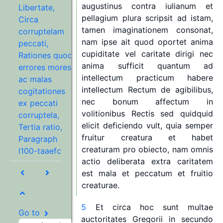
augustinus
contra
iulianum
et
Libertate,
pellagium
plura
scripsit
ad
istam,
Circa
tamen
imaginationem
consonat,
corruptelam
nam
ipse
ait
quod
oportet
anima
peccati,
cupiditate
vel
caritate
dirigi
nec
Rationes quod
anima
sufficit
quantum
ad
errores mores
intellectum
practicum
habere
ac malas
intellectum
Rectum
de
agibilibus,
cogitationes
nec
bonum
affectum
in
ex peccati
volitionibus
Rectis
sed
quidquid
corruptela,
elicit
deficiendo
vult,
quia
semper
Tertia ratio,
fruitur
creatura
et
habet
Paragraph
creaturam
pro
obiecto,
nam
omnis
l100-taaefc
actio
deliberata
extra
caritatem
est
mala
et
peccatum
et
fruitio
creaturae.
5
Et
circa
hoc
sunt
multae
Go to
auctoritates
Gregorii
in
secundo