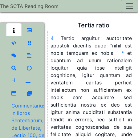
ipsa
movetur
per
cupiditatem
in
The SCTA Reading Room
tenebras
ubi
obfuscatur
lumen
intelligentiae.
Tertia
ratio
4
Tertio
arguitur
auctoritate
apostoli
dicentis
quod
"
nihil
est
nobis
tamquam
ex
nobis
"
*
et
quantum
ad
unum
rationalem
loquitur
quia
ipse
intelligit
cognitione,
igitur
quantum
ad
H
veritatem
caritas
perficit
intellectum
non
sufficientem
ex
nobis
eam
acquirere
sed
sufficientia
nostra
ex
deo
est
Commentarius
igitur
anima
cupiditati
substantia
in libros
tendit
in
errores,
nec
sufficit
in
Sententiarum,
veritates
cognoscendas
de
sua
de Libertate,
felicitate
aliquid
cogitare,
unde
Lectio 100, de