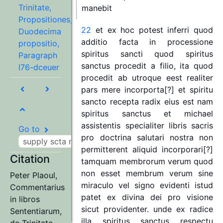
Trinitate,
manebit
Propositiones,
22
et
ex
hoc
potest
inferri
quod
Duodecima
additio
facta
in
processione
propositio,
spiritus
sancti
quod
spiritus
Paragraph
sanctus
procedit
a
filio,
ita
quod
l76-dceuer
procedit
ab
utroque
eest
realiter
pars
mere
incorporta[?]
et
spiritu
sancto
recepta
radix
eius
est
nam
spiritus
sanctus
et
michael
assistentis
specialiter
libris
sacris
Go to
pro
doctrina
salutari
nostra
non
permitterent
aliquid
incorporari[?]
Citation
tamquam
membrorum
verum
quod
non
esset
membrum
verum
sine
Peter Plaoul
,
miraculo
vel
signo
evidenti
istud
Commentarius
patet
ex
divina
dei
pro
visione
in libros
sicut
providenter.
unde
ex
radice
Sententiarum,
illa
spiritus
sanctus
respectu