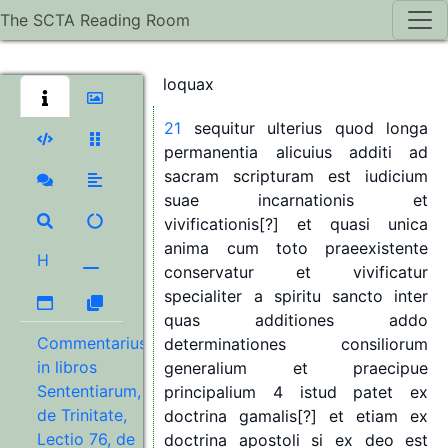
speciali
ultra
generalem
rerum
The SCTA Reading Room
vivificationem
et
conserva
tionem
vivificantur
et
conservantur
ut
ita
loquax
21
sequitur
ulterius
quod
longa
permanentia
alicuius
additi
ad
sacram
scripturam
est
iudicium
suae
incarnationis
et
vivificationis[?]
et
quasi
unica
anima
cum
toto
praeexistente
H
conservatur
et
vivificatur
specialiter
a
spiritu
sancto
inter
quas
additiones
addo
Commentarius
determinationes
consiliorum
in libros
generalium
et
praecipue
Sententiarum,
principalium
4
istud
patet
ex
de Trinitate,
doctrina
gamalis[?]
et
etiam
ex
Lectio 76, de
doctrina
apostoli
si
ex
deo
est