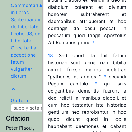
illudi
a
diabolo
et
relinqui
a
deo
ut
Commentarius
diabolum
colerent
et
divinum
in libros
honorem
subtraherent
et
Sententiarum,
daemonibus
attribuerent
et
hoc
de Libertate,
contingit
de
casu
peccati
in
Lectio 98, de
peccatum
quod
tangit
Apostolus
Libertate,
Ad
Romanos
primo
*
.
Circa tertia
acceptione
18
Sed
quod
ita
fuit
fatum
fatum
historiae
sunt
plene,
nam
bibilia
vulgariter
narrat
fuisse
magos
idolatras
dictum
"
pythones
et
ariolos
"
*
secundi
Regum
capitulo
*
qui
suis
exigentibus
demeritis
fuerunt
a
deo
relicti
in
manibus
diaboli,
et
Go to
cum
hoc
testantur
ista
historiae
gentilium
nec
reprobantur
in
hoc
Citation
quod
dicunt
quod
in
idolis
habitabant
daemones
et
dabant
Peter Plaoul
,