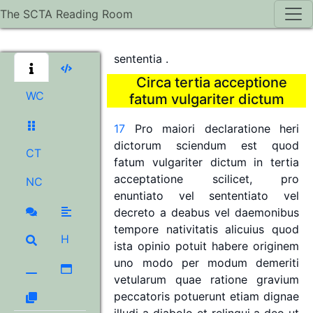
universum
et
partis
eius,
et
The SCTA Reading Room
Albertus
Magnus
in
libro
de
animalibus
*
hoc
dicit
vel
quasi
in
sententia
.
Circa
tertia
acceptione
WC
fatum
vulgariter
dictum
17
Pro
maiori
declaratione
heri
dictorum
sciendum
est
quod
CT
fatum
vulgariter
dictum
in
tertia
acceptatione
scilicet,
pro
NC
enuntiato
vel
sententiato
vel
decreto
a
deabus
vel
daemonibus
tempore
nativitatis
alicuius
quod
H
ista
opinio
potuit
habere
originem
uno
modo
per
modum
demeriti
vetularum
quae
ratione
gravium
peccatoris
potuerunt
etiam
dignae