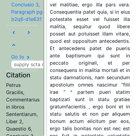
Conclusio 3,
vel
malitiae,
ergo
illa
pars
vera.
Paragraph pg-
Consequentia
patet
quia,
si
in
eius
b2q6-d1e631
potestate
esset
vel
fuisset
illa
malitia,
sequitur
quod
libere
posset
aut
potuisset
illam
vitare,
quod
est
oppositum
antecedentis.
Et
antecedens
patet
de
pueris
ante
baptismum
qui
sunt
in
Go to
peccato
originali,
et
per
consequens
in
malitia
mortali
et
in
Citation
statu
damnationis,
nam
secundum
apostolum
omnes
nascimur
"
filii
Petrus
irae
"
*
partem
pueri
statim
Gracilis
,
baptizati
sunt
in
statu
gratiae
Commentarius
gratumfacientis
,
ergo
boni
et
in
in libros
statu
salutis
et
non
per
aliquem
Sententiarum,
bonum
actum
elicitum
per
eos,
Liber 2,
ergo
talis
bonitas
non
est
nec
est
Quaestio 6,
nec
fuit
in
potestate
voluntatis