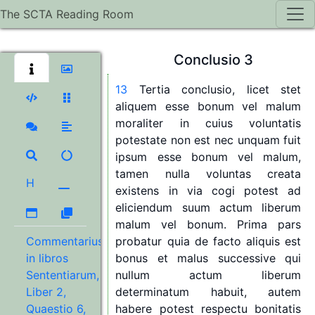
volet
,
tamen
contingenter
volet
si
The SCTA Reading Room
vellit
et
contingenter
non
volet
si
non
vellit.
Conclusio
3
13
Tertia
conclusio,
licet
stet
aliquem
esse
bonum
vel
malum
moraliter
in
cuius
voluntatis
potestate
non
est
nec
unquam
fuit
ipsum
esse
bonum
vel
malum,
tamen
nulla
voluntas
creata
H
existens
in
via
cogi
potest
ad
eliciendum
suum
actum
liberum
malum
vel
bonum.
Prima
pars
Commentarius
probatur
quia
de
facto
aliquis
est
in libros
bonus
et
malus
successive
qui
Sententiarum,
nullum
actum
liberum
Liber 2,
determinatum
habuit,
autem
Quaestio 6,
habere
potest
respectu
bonitatis