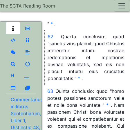
poenam
crucifixi,
sed
non
voluit
The SCTA Reading Room
Iudaeorum
culpam,
nec
tamen
noluit
quia
si
noluisset,
non
fuisset
"
*
.
62
Quarta
conclusio:
quod
"
sanctis
viris
placuit
quod
Christus
moreretur
intuitu
nostrae
redemptionis
et
impletionis
divinae
voluntatis,
sed
eis
non
placuit
intuitu
eius
cruciatus
H
poenalitatis
"
*
.
63
Quinta
conclusio:
quod
"
homo
potest
passiones
sanctorum
velle
Commentarius
et
nolle
bona
voluntate
"
*
.
Nam
in libros
passionem
Christi
bona
voluntate
Sententiarum,
volebant
qui
ei
compatiebantur
et
Liber 1,
ex
compassione
nolebant.
Qui
Distinctio 48,