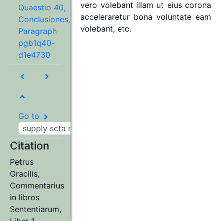
vero
volebant
illam
ut
eius
corona
Quaestio 40,
acceleraretur
bona
voluntate
eam
Conclusiones,
volebant,
etc.
Paragraph
pgb1q40-
d1e4730
Go to
Citation
Petrus
Gracilis
,
Commentarius
in libros
Sententiarum,