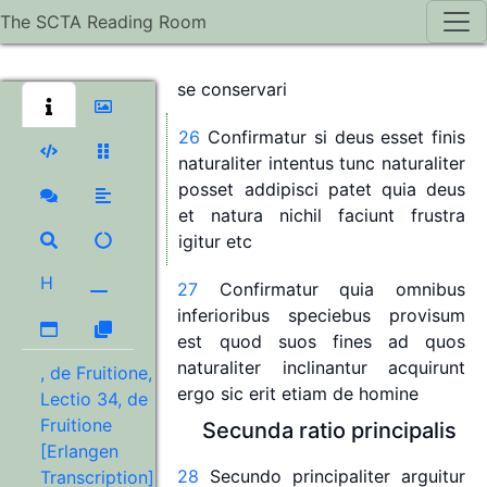
bene
sit
sibi
unde
quaelibet
res
The SCTA Reading Room
maxime
appetit
se
permanere
et
quidquid
appetit
hoc
est
propter
se
conservari
26
Confirmatur
si
deus
esset
finis
naturaliter
intentus
tunc
naturaliter
posset
addipisci
patet
quia
deus
et
natura
nichil
faciunt
frustra
igitur
etc
H
27
Confirmatur
quia
omnibus
inferioribus
speciebus
provisum
est
quod
suos
fines
ad
quos
naturaliter
inclinantur
acquirunt
, de Fruitione,
ergo
sic
erit
etiam
de
homine
Lectio 34, de
Fruitione
Secunda
ratio
principalis
[Erlangen
28
Secundo
principaliter
arguitur
Transcription],