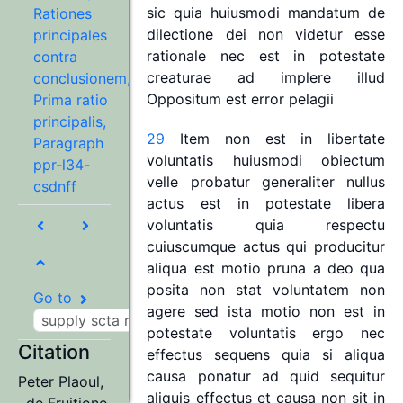
sic
quia
huiusmodi
mandatum
de
Rationes
dilectione
dei
non
videtur
esse
principales
rationale
nec
est
in
potestate
contra
creaturae
ad
implere
illud
conclusionem,
Oppositum
est
error
pelagii
Prima ratio
principalis,
29
Item
non
est
in
libertate
Paragraph
voluntatis
huiusmodi
obiectum
ppr-l34-
velle
probatur
generaliter
nullus
csdnff
actus
est
in
potestate
libera
voluntatis
quia
respectu
cuiuscumque
actus
qui
producitur
aliqua
est
motio
pruna
a
deo
qua
posita
non
stat
voluntatem
non
Go to
agere
sed
ista
motio
non
est
in
potestate
voluntatis
ergo
nec
Citation
effectus
sequens
quia
si
aliqua
causa
ponatur
ad
quid
sequitur
Peter Plaoul
,
aliquis
effectus
et
causa
non
sit
in